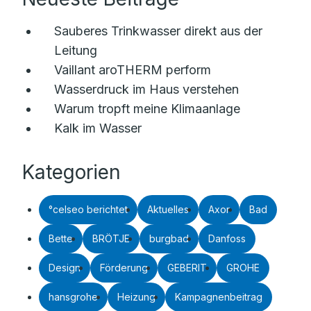
Sauberes Trinkwasser direkt aus der
Leitung
Vaillant aroTHERM perform
Wasserdruck im Haus verstehen
Warum tropft meine Klimaanlage
Kalk im Wasser
Kategorien
°celseo berichtet
Aktuelles
Axor
Bad
Bette
BRÖTJE
burgbad
Danfoss
Design
Förderung
GEBERIT
GROHE
hansgrohe
Heizung
Kampagnenbeitrag