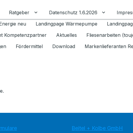
Ratgeber
Datenschutz 1.6.2026
Impre
Untermenü für Ratgeber umschalten
Untermenü f
Energie neu
Landingpage Wärmepumpe
Landingpag
ant Kompetenzpartner
Aktuelles
Fliesenarbeiten (tou
gen
Fördermittel
Download
Markenlieferanten R
e.
rmulare
Beitel + Kolbe GmbH