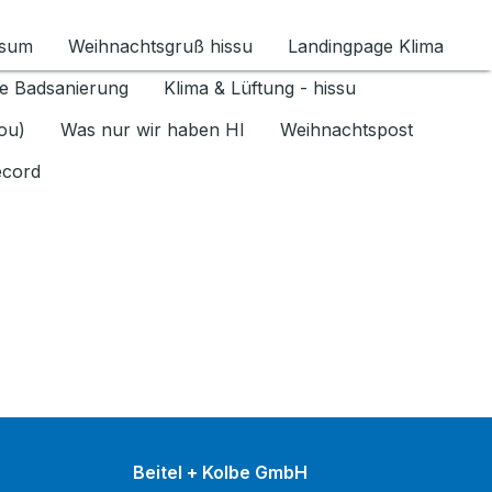
ssum
Weihnachtsgruß hissu
Landingpage Klima
ür Datenschutz 1.6.2026 umschalten
e Badsanierung
Klima & Lüftung - hissu
jou)
Was nur wir haben HI
Weihnachtspost
ecord
Beitel + Kolbe GmbH