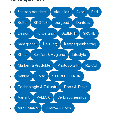
°celseo berichtet
Aktuelles
Axor
Bad
Bette
BRÖTJE
burgbad
Danfoss
Design
Förderung
GEBERIT
GROHE
hansgrohe
Heizung
Kampagnenbeitrag
Klima
Komfort & Hygiene
Lifestyle
Marken & Produkte
Photovoltaik
REHAU
Sanipa
Solar
STIEBEL ELTRON
Technologie & Zukunft
Tipps & Tricks
Vaillant
VALLOX
Verbraucherinfos
VIESSMANN
Villeroy + Boch