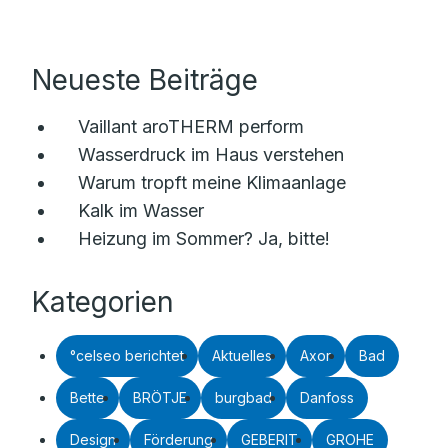
Neueste Beiträge
Vaillant aroTHERM perform
Wasserdruck im Haus verstehen
Warum tropft meine Klimaanlage
Kalk im Wasser
Heizung im Sommer? Ja, bitte!
Kategorien
°celseo berichtet
Aktuelles
Axor
Bad
Bette
BRÖTJE
burgbad
Danfoss
Design
Förderung
GEBERIT
GROHE