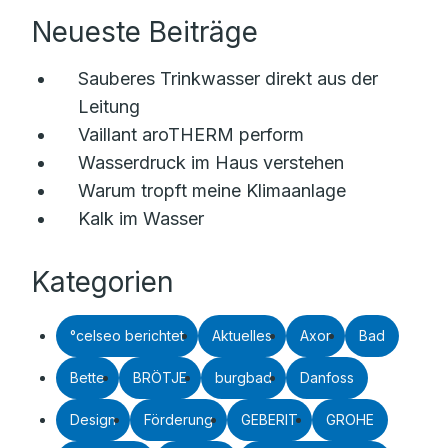
Neueste Beiträge
Sauberes Trinkwasser direkt aus der
Leitung
Vaillant aroTHERM perform
Wasserdruck im Haus verstehen
Warum tropft meine Klimaanlage
Kalk im Wasser
Kategorien
°celseo berichtet
Aktuelles
Axor
Bad
Bette
BRÖTJE
burgbad
Danfoss
Design
Förderung
GEBERIT
GROHE