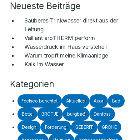
Neueste Beiträge
Sauberes Trinkwasser direkt aus der
Leitung
Vaillant aroTHERM perform
Wasserdruck im Haus verstehen
Warum tropft meine Klimaanlage
Kalk im Wasser
Kategorien
°celseo berichtet
Aktuelles
Axor
Bad
Bette
BRÖTJE
burgbad
Danfoss
Design
Förderung
GEBERIT
GROHE