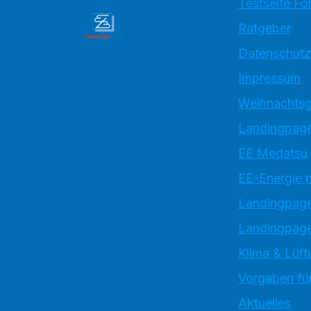
Testseite Fo
Ratgeber
Datenschutz
Impressum
Weihnachtsg
Landingpage
EE Medatsu
EE-Energie 
Landingpag
Landingpage
Klima & Lüft
Vorgaben für
Aktuelles