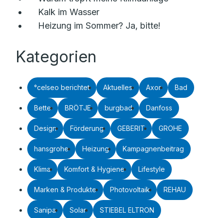
Kalk im Wasser
Heizung im Sommer? Ja, bitte!
Kategorien
°celseo berichtet
Aktuelles
Axor
Bad
Bette
BRÖTJE
burgbad
Danfoss
Design
Förderung
GEBERIT
GROHE
hansgrohe
Heizung
Kampagnenbeitrag
Klima
Komfort & Hygiene
Lifestyle
Marken & Produkte
Photovoltaik
REHAU
Sanipa
Solar
STIEBEL ELTRON