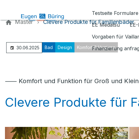
Kontaktieren Sie uns
Testseite Formulare
Master
Clevere Produkte für Familienbäder
EE Medatsu
EE-
Vorgaben für Vaill
Bad
Design
Komfort & Hygiene
30.06.2025
Finanzierung anfra
⸺ Komfort und Funktion für Groß und Klein
Clevere Produkte für 