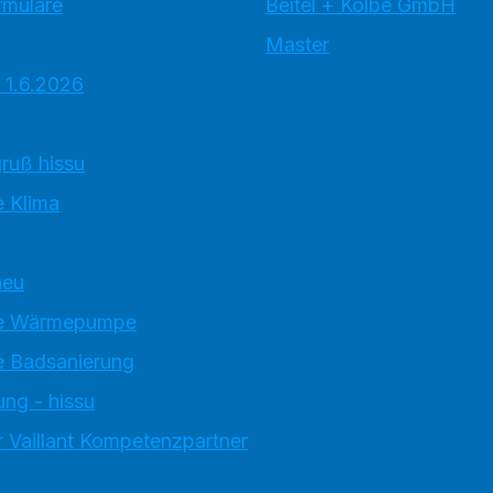
rmulare
Beitel + Kolbe GmbH
Master
 1.6.2026
ruß hissu
 Klima
neu
e Wärmepumpe
 Badsanierung
ung - hissu
 Vaillant Kompetenzpartner