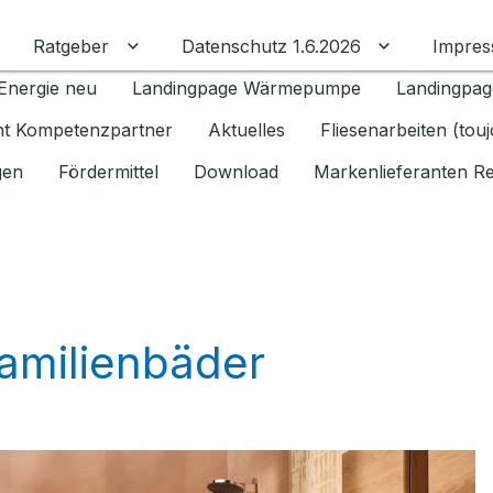
Ratgeber
Datenschutz 1.6.2026
Impre
Untermenü für Ratgeber umschalten
Untermenü f
Energie neu
Landingpage Wärmepumpe
Landingpag
ant Kompetenzpartner
Aktuelles
Fliesenarbeiten (tou
gen
Fördermittel
Download
Markenlieferanten R
Familienbäder