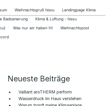
ssum
Weihnachtsgruß hissu
Landingpage Klima
ür Datenschutz 1.6.2026 umschalten
e Badsanierung
Klima & Lüftung - hissu
jou)
Was nur wir haben HI
Weihnachtspost
ecord
Neueste Beiträge
Vaillant aroTHERM perform
Wasserdruck im Haus verstehen
Warum tropft meine Klimaanlage