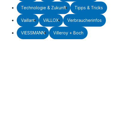
Technologie & Zukunft
Tipps & Tricks
Vaillant
VALLOX
Verbraucherinfos
VIESSMANN
Villeroy + Boch