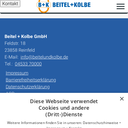
Kontakt
Beitel + Kolbe GmbH
Feldstr. 18
23858 Reinfeld
E-Mail:
info@beitelundkolbe.de
Tel.:
04533 70000
Impressum
Barrierefreiheitserklärung
Datenschutzerklärung
AGB
×
Diese Webseite verwendet
Cookies und andere
Unsere Bereiche
(Dritt-)Dienste
Privatkunden
Gewerbekunden
Weitere Informationen finden Sie in unseren:
Datenschutzhinweise •
Karriere