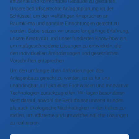
effiziente und komfortable Gebäude zu gestalten.
Unsere bedarfsgerechte Anlagenplanung ist der
Schlüssel, um den vielfältigen Ansprüchen an
Raumklima und sanitäre Einrichtungen gerecht zu
werden. Dabei setzen wir unsere langjährige Erfahrung,
unsere Kreativität und unser fundiertes Know-how ein,
um maßgeschneiderte Lösungen zu entwickeln, die
den individuellen Anforderungen und gesetzlichen
Vorschriften entsprechen.
Um den umfangreichen Anforderungen des
Anlagenbaus gerecht zu werden, ist es für uns
unabdingbar, auf aktuelles Fachwissen und innovative
Technologien zurückzugreifen. Wir legen besonderen
Wert darauf, sowohl die Bedürfnisse unserer Kunden
als auch ökologische Nachhaltigkeit in den Fokus zu
stellen, um effiziente und umweltfreundliche Lösungen
zu realisieren.