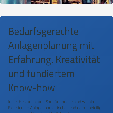
Bedarfsgerechte
Anlagenplanung mit
Erfahrung, Kreativität
und fundiertem
Know-how
In der Heizungs- und Sanitärbranche sind wir als
Experten im Anlagenbau entscheidend daran beteiligt,