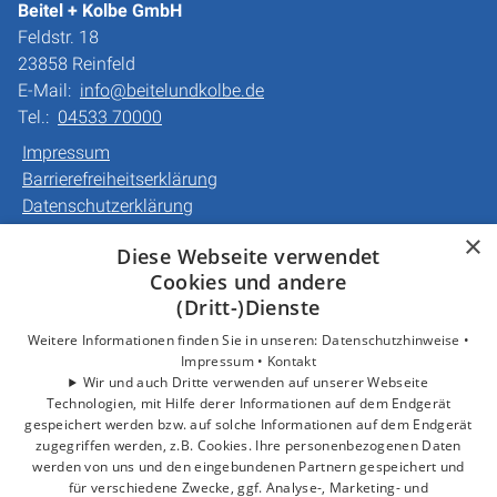
Beitel + Kolbe GmbH
Feldstr. 18
23858 Reinfeld
E-Mail:
info@beitelundkolbe.de
Tel.:
04533 70000
Impressum
Barrierefreiheitserklärung
Datenschutzerklärung
AGB
×
Diese Webseite verwendet
Cookies und andere
Unsere Bereiche
(Dritt-)Dienste
Privatkunden
Gewerbekunden
Weitere Informationen finden Sie in unseren:
Datenschutzhinweise •
Impressum •
Kontakt
Karriere
Wir und auch Dritte verwenden auf unserer Webseite
Unternehmen
Technologien, mit Hilfe derer Informationen auf dem Endgerät
Kontakt
gespeichert werden bzw. auf solche Informationen auf dem Endgerät
zugegriffen werden, z.B. Cookies. Ihre personenbezogenen Daten
werden von uns und den eingebundenen Partnern gespeichert und
für verschiedene Zwecke, ggf. Analyse-, Marketing- und