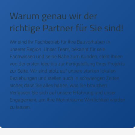
Warum genau wir der
richtige Partner für Sie sind!
Wir sind Ihr Fachbetrieb für Ihre Bauvorhaben in
unserer Region. Unser Team, bekannt für sein
Fachwissen und seine Nähe zum Kunden, steht Ihnen
von der ersten Idee bis zur Fertigstellung Ihres Projekts
zur Seite. Wir sind stolz auf unsere starken lokalen
Beziehungen und stellen auch in schwierigen Zeiten
sicher, dass Sie alles haben, was Sie brauchen.
Verlassen Sie sich auf unsere Erfahrung und unser
Engagement, um Ihre Wohnträume Wirklichkeit werden
zu lassen.