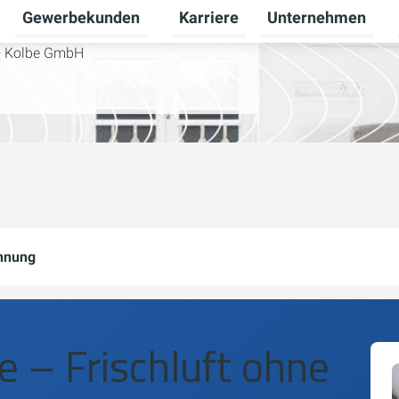
Gewerbekunden
Karriere
Unternehmen
Untermenü für Privatkunden umschalten
Untermenü für Gewerbekunden u
l + Kolbe GmbH
nnung
 – Frischluft ohne