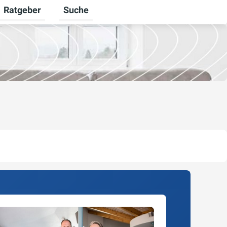
Ratgeber
Suche
mschalten
Untermenü für Unternehmen umschalten
Untermenü für Ratgeber umschalten