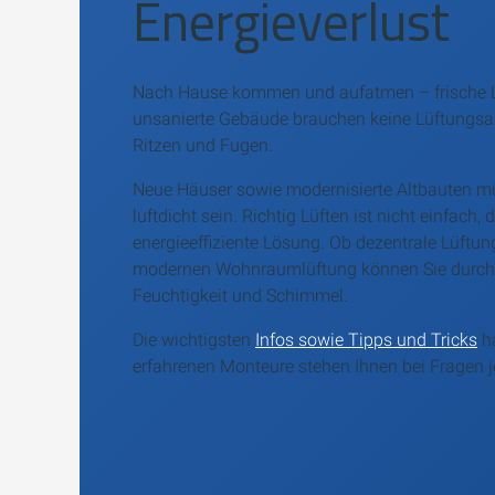
Energieverlust
Nach Hause kommen und aufatmen – frische Luf
unsanierte Gebäude brauchen keine Lüftungsanl
Ritzen und Fugen.
Neue Häuser sowie modernisierte Altbauten mü
luftdicht sein. Richtig Lüften ist nicht einfach
energieeffiziente Lösung. Ob dezentrale Lüftu
modernen Wohnraumlüftung können Sie durcha
Feuchtigkeit und Schimmel.
Die wichtigsten
Infos sowie Tipps und Tricks
ha
erfahrenen Monteure stehen Ihnen bei Fragen j