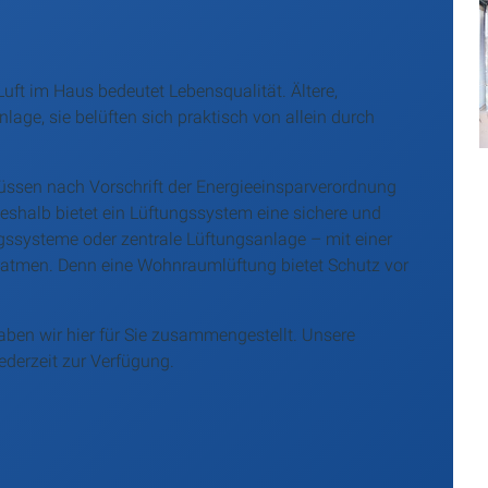
t im Haus bedeutet Lebensqualität. Ältere,
age, sie belüften sich praktisch von allein durch
ssen nach Vorschrift der Energieeinsparverordnung
, deshalb bietet ein Lüftungssystem eine sichere und
ngssysteme oder zentrale Lüftungsanlage – mit einer
tmen. Denn eine Wohnraumlüftung bietet Schutz vor
ben wir hier für Sie zusammengestellt. Unsere
ederzeit zur Verfügung.