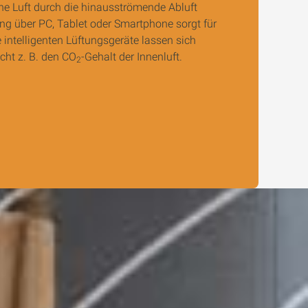
e Luft durch die hinausströmende Abluft
g über PC, Tablet oder Smartphone sorgt für
e intelligenten Lüftungsgeräte lassen sich
ht z. B. den CO
-Gehalt der Innenluft.
2