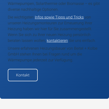
Wärmepumpen, Solarthermie oder Biomasse – es gibt
diverse nachhaltige Optionen.
Die wichtigsten
Infos sowie Tipps und Tricks
von
unseren Heizungsmonteuren zur Erneuerung Ihrer
Heizung haben wir hier für Sie zusammengestellt.
Wenn Sie sich zu Ihrer neuen Heizung persönlich
beraten lassen wollen,
kontaktieren
Sie uns einfach.
Unsere erfahrenen Heizungsbauer von Beitel + Kolbe
GmbH stehen Ihnen bei Fragen rund um die
Wärmepumpe jederzeit zur Verfügung.
Kontakt