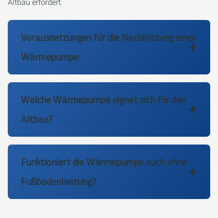
Altbau erfordert.
Voraussetzungen für die Nachrüstung einer
Wärmepumpe
Welche Wärmepumpe eignet sich für den
Altbau?
Funktioniert die Wärmepumpe auch ohne
Fußbodenheizung?