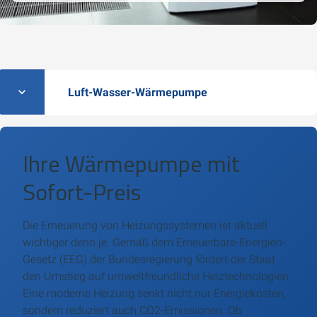
Luft-Wasser-Wärmepumpe
Ihre Wärmepumpe mit
Sofort-Preis
Die Erneuerung von Heizungssystemen ist aktuell
wichtiger denn je. Gemäß dem Erneuerbare-Energien-
Gesetz (EEG) der Bundesregierung fördert der Staat
den Umstieg auf umweltfreundliche Heiztechnologien.
Eine moderne Heizung senkt nicht nur Energiekosten,
sondern reduziert auch CO2-Emissionen. Ob