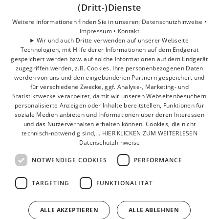
(Dritt-)Dienste
Privatkunden
Gewerbekunden
Weitere Informationen finden Sie in unseren:
Datenschutzhinweise •
Impressum •
Kontakt
Karriere
Wir und auch Dritte verwenden auf unserer Webseite
Unternehmen
Technologien, mit Hilfe derer Informationen auf dem Endgerät
Kontakt
gespeichert werden bzw. auf solche Informationen auf dem Endgerät
zugegriffen werden, z.B. Cookies. Ihre personenbezogenen Daten
werden von uns und den eingebundenen Partnern gespeichert und
für verschiedene Zwecke, ggf. Analyse-, Marketing- und
Statistikzwecke verarbeitet, damit wir unseren Webseitenbesuchern
personalisierte Anzeigen oder Inhalte bereitstellen, Funktionen für
soziale Medien anbieten und Informationen über deren Interessen
und das Nutzerverhalten erhalten können. Cookies, die nicht
technisch-notwendig sind,... HIER KLICKEN ZUM WEITERLESEN
Datenschutzhinweise
NOTWENDIGE COOKIES
PERFORMANCE
TARGETING
FUNKTIONALITÄT
ALLE AKZEPTIEREN
ALLE ABLEHNEN