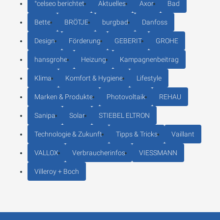
°celseo berichtet
Aktuelles
Axor
Bad
Bette
BRÖTJE
burgbad
Danfoss
Design
Förderung
GEBERIT
GROHE
hansgrohe
Heizung
Kampagnenbeitrag
Klima
Komfort & Hygiene
Lifestyle
Marken & Produkte
Photovoltaik
REHAU
Sanipa
Solar
STIEBEL ELTRON
Technologie & Zukunft
Tipps & Tricks
Vaillant
VALLOX
Verbraucherinfos
VIESSMANN
Villeroy + Boch