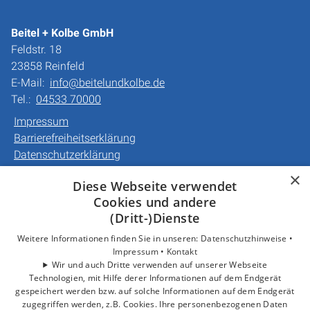
Beitel + Kolbe GmbH
Feldstr. 18
23858 Reinfeld
E-Mail:
info@beitelundkolbe.de
Tel.:
04533 70000
Impressum
Barrierefreiheitserklärung
Datenschutzerklärung
AGB
×
Diese Webseite verwendet
Cookies und andere
Unsere Bereiche
(Dritt-)Dienste
Privatkunden
Gewerbekunden
Weitere Informationen finden Sie in unseren:
Datenschutzhinweise •
Impressum •
Kontakt
Karriere
Wir und auch Dritte verwenden auf unserer Webseite
Unternehmen
Technologien, mit Hilfe derer Informationen auf dem Endgerät
Kontakt
gespeichert werden bzw. auf solche Informationen auf dem Endgerät
zugegriffen werden, z.B. Cookies. Ihre personenbezogenen Daten