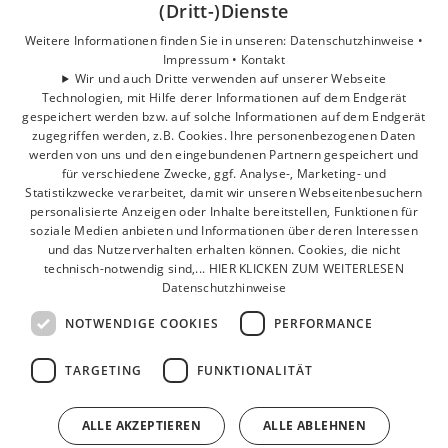
(Dritt-)Dienste
Privatkunden
Gewerbekunden
Weitere Informationen finden Sie in unseren:
Datenschutzhinweise •
Impressum •
Kontakt
Karriere
Wir und auch Dritte verwenden auf unserer Webseite
Unternehmen
Technologien, mit Hilfe derer Informationen auf dem Endgerät
Kontakt
gespeichert werden bzw. auf solche Informationen auf dem Endgerät
zugegriffen werden, z.B. Cookies. Ihre personenbezogenen Daten
werden von uns und den eingebundenen Partnern gespeichert und
für verschiedene Zwecke, ggf. Analyse-, Marketing- und
Statistikzwecke verarbeitet, damit wir unseren Webseitenbesuchern
personalisierte Anzeigen oder Inhalte bereitstellen, Funktionen für
soziale Medien anbieten und Informationen über deren Interessen
und das Nutzerverhalten erhalten können. Cookies, die nicht
technisch-notwendig sind,... HIER KLICKEN ZUM WEITERLESEN
Datenschutzhinweise
NOTWENDIGE COOKIES
PERFORMANCE
TARGETING
FUNKTIONALITÄT
ALLE AKZEPTIEREN
ALLE ABLEHNEN