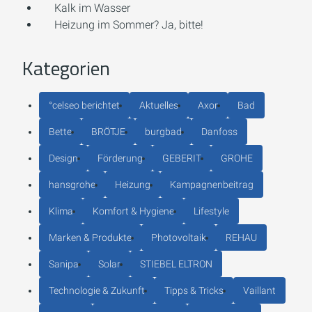
Kalk im Wasser
Heizung im Sommer? Ja, bitte!
Kategorien
°celseo berichtet
Aktuelles
Axor
Bad
Bette
BRÖTJE
burgbad
Danfoss
Design
Förderung
GEBERIT
GROHE
hansgrohe
Heizung
Kampagnenbeitrag
Klima
Komfort & Hygiene
Lifestyle
Marken & Produkte
Photovoltaik
REHAU
Sanipa
Solar
STIEBEL ELTRON
Technologie & Zukunft
Tipps & Tricks
Vaillant