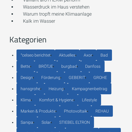
Wasserdruck im Haus verstehen
Warum tropft meine Klimaanlage
Kalk im Wasser
Kategorien
°celseo berichtet
Aktuelles
Axor
Bad
Bette
BRÖTJE
burgbad
Danfoss
Design
Förderung
GEBERIT
GROHE
hansgrohe
Heizung
Kampagnenbeitrag
Klima
Komfort & Hygiene
Lifestyle
Marken & Produkte
Photovoltaik
REHAU
Sanipa
Solar
STIEBEL ELTRON