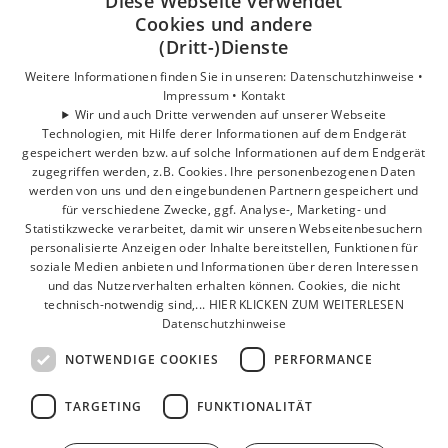
Diese Webseite verwendet
Cookies und andere
Unsere Bereiche
(Dritt-)Dienste
Privatkunden
Gewerbekunden
Weitere Informationen finden Sie in unseren:
Datenschutzhinweise •
Impressum •
Kontakt
Karriere
Wir und auch Dritte verwenden auf unserer Webseite
Unternehmen
Technologien, mit Hilfe derer Informationen auf dem Endgerät
Kontakt
gespeichert werden bzw. auf solche Informationen auf dem Endgerät
zugegriffen werden, z.B. Cookies. Ihre personenbezogenen Daten
werden von uns und den eingebundenen Partnern gespeichert und
für verschiedene Zwecke, ggf. Analyse-, Marketing- und
Statistikzwecke verarbeitet, damit wir unseren Webseitenbesuchern
personalisierte Anzeigen oder Inhalte bereitstellen, Funktionen für
soziale Medien anbieten und Informationen über deren Interessen
und das Nutzerverhalten erhalten können. Cookies, die nicht
technisch-notwendig sind,... HIER KLICKEN ZUM WEITERLESEN
Datenschutzhinweise
NOTWENDIGE COOKIES
PERFORMANCE
TARGETING
FUNKTIONALITÄT