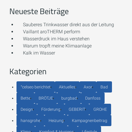
Neueste Beiträge
Sauberes Trinkwasser direkt aus der Leitung
Vaillant aroTHERM perform
Wasserdruck im Haus verstehen
Warum tropft meine Klimaanlage
Kalk im Wasser
Kategorien
°celseo berichtet
Aktuelles
Axor
Bad
Bette
BRÖTJE
burgbad
Danfoss
Design
Förderung
GEBERIT
GROHE
hansgrohe
Heizung
Kampagnenbeitrag
Klima
Komfort & Hygiene
Lifestyle